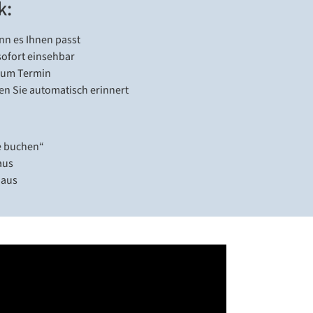
k:
nn es Ihnen passt
 sofort einsehbar
 zum Termin
n Sie automatisch erinnert
ne buchen“
aus
 aus