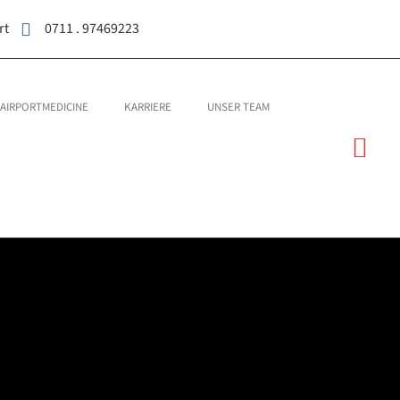
rt
0711 . 97469223
AIRPORTMEDICINE
KARRIERE
UNSER TEAM